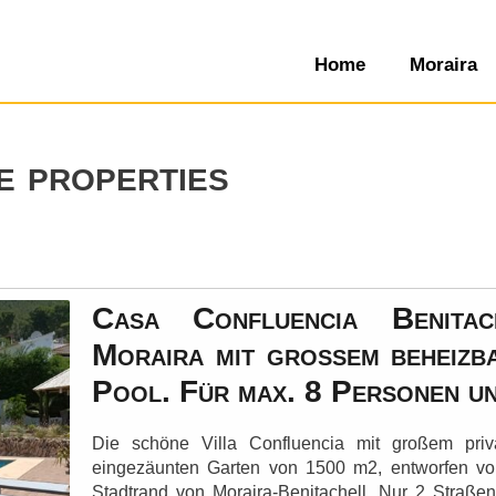
Home
Moraira
e properties
Casa Confluencia Benita
Moraira mit großem beheizba
Pool. Für max. 8 Personen un
Die schöne Villa Confluencia mit großem pr
eingezäunten Garten von 1500 m2, entworfen von
Stadtrand von Moraira-Benitachell. Nur 2 Straße