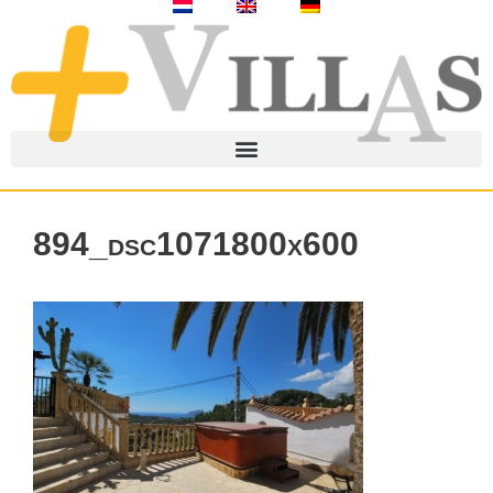
894_dsc1071800x600