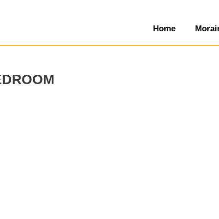
Home
Morai
edroom