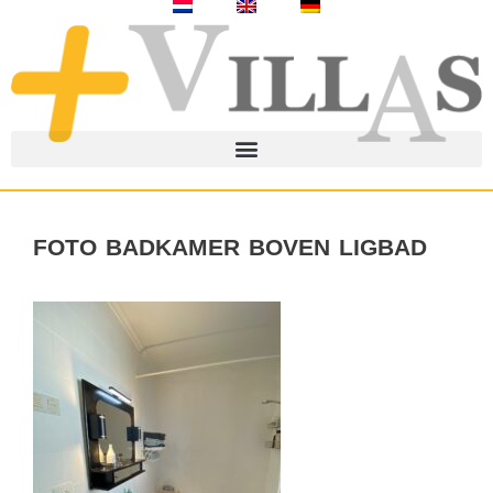
foto badkamer boven ligbad