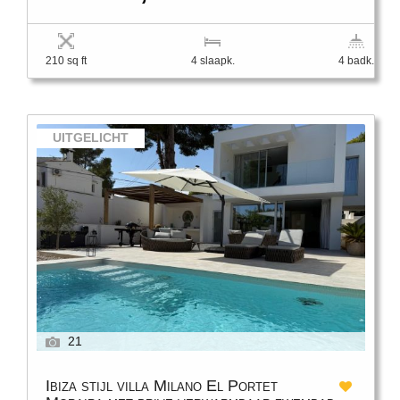
210 sq ft
4 slaapk.
4 badk.
UITGELICHT
21
Ibiza stijl villa Milano El Portet