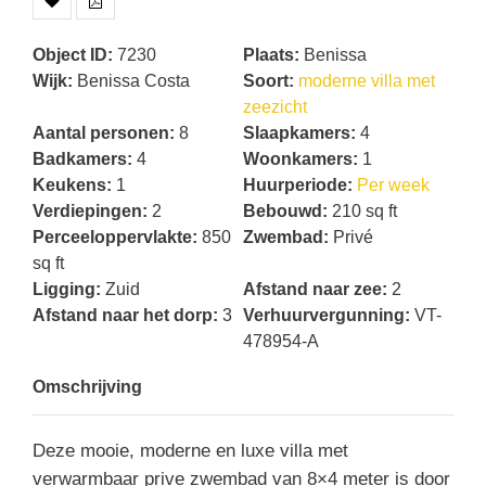
Object ID
:
7230
Plaats
:
Benissa
Wijk
:
Benissa Costa
Soort
:
moderne villa met
zeezicht
Aantal personen
:
8
Slaapkamers
:
4
Badkamers
:
4
Woonkamers
:
1
Keukens
:
1
Huurperiode
:
Per week
Verdiepingen
:
2
Bebouwd
:
210 sq ft
Perceeloppervlakte
:
850
Zwembad
:
Privé
sq ft
Ligging
:
Zuid
Afstand naar zee
:
2
Afstand naar het dorp
:
3
Verhuurvergunning
:
VT-
478954-A
Omschrijving
Deze mooie, moderne en luxe villa met
verwarmbaar prive zwembad van 8×4 meter is door