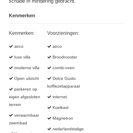
schade in mindering gebracht.
Kenmerken
Kenmerken:
Voorzieningen:
airco
airco
luxe villa
Broodrooster
moderne villa
combi-oven
Open uitzicht
Dolce Gusto
koffiezetapparaat
parkeren op
eigen afgesloten
internet
terrein
Koelkast
verwarmbaar
Magnetron
zwembad
nederlandstalige